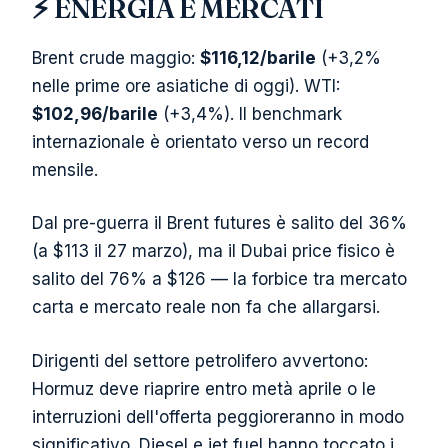
⚡ ENERGIA E MERCATI
Brent crude maggio:
$116,12/barile
(+3,2%
nelle prime ore asiatiche di oggi). WTI:
$102,96/barile
(+3,4%). Il benchmark
internazionale è orientato verso un record
mensile.
Dal pre-guerra il Brent futures è salito del 36%
(a $113 il 27 marzo), ma il Dubai price fisico è
salito del 76% a $126 — la forbice tra mercato
carta e mercato reale non fa che allargarsi.
Dirigenti del settore petrolifero avvertono:
Hormuz deve riaprire entro metà aprile o le
interruzioni dell'offerta peggioreranno in modo
significativo. Diesel e jet fuel hanno toccato i