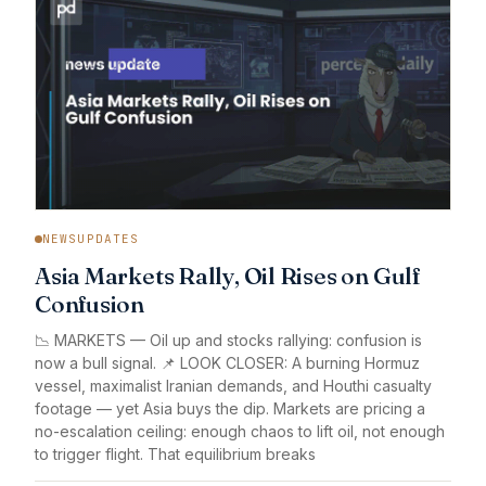
NEWSUPDATES
Asia Markets Rally, Oil Rises on Gulf
Confusion
📉 MARKETS — Oil up and stocks rallying: confusion is
now a bull signal. 📌 LOOK CLOSER: A burning Hormuz
vessel, maximalist Iranian demands, and Houthi casualty
footage — yet Asia buys the dip. Markets are pricing a
no-escalation ceiling: enough chaos to lift oil, not enough
to trigger flight. That equilibrium breaks