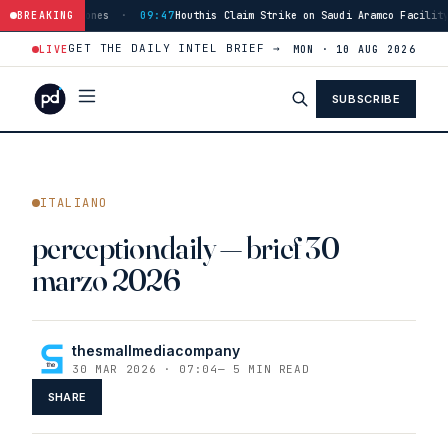
:47
Houthis Claim Strike on Saudi Aramco Facility in Jizan
BREAKING
·
17:46
Iran S
GET THE DAILY INTEL BRIEF →
LIVE
MON · 10 AUG 2026
SUBSCRIBE
ITALIANO
perceptiondaily — brief 30
marzo 2026
thesmallmediacompany
30 MAR 2026 · 07:04
—
5 MIN READ
SHARE