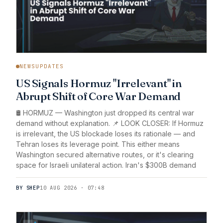
NEWSUPDATES
US Signals Hormuz "Irrelevant" in
Abrupt Shift of Core War Demand
🛢️ HORMUZ — Washington just dropped its central war
demand without explanation. 📌 LOOK CLOSER: If Hormuz
is irrelevant, the US blockade loses its rationale — and
Tehran loses its leverage point. This either means
Washington secured alternative routes, or it's clearing
space for Israeli unilateral action. Iran's $300B demand
BY SHEP
10 AUG 2026 · 07:48