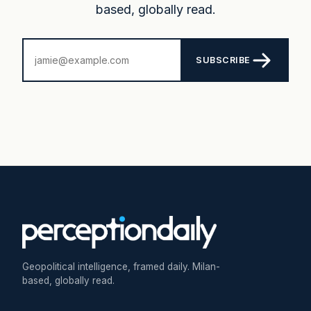
based, globally read.
SUBSCRIBE
Geopolitical intelligence, framed daily. Milan-
based, globally read.