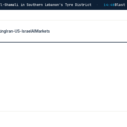
Southern Lebanon's Tyre District
Blast in Southern Le
·
14:48
king
Iran-US-Israel
AI
Markets