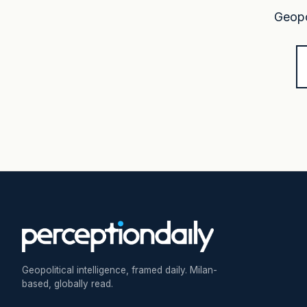
Geopol
Geopolitical intelligence, framed daily. Milan-
based, globally read.