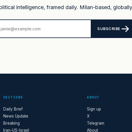
itical intelligence, framed daily. Milan-based, globally
SUBSCRIBE
SECTIONS
ABOUT
Daily Brief
Sign up
News Update
X
Breaking
Telegram
Iran-US-Israel
About