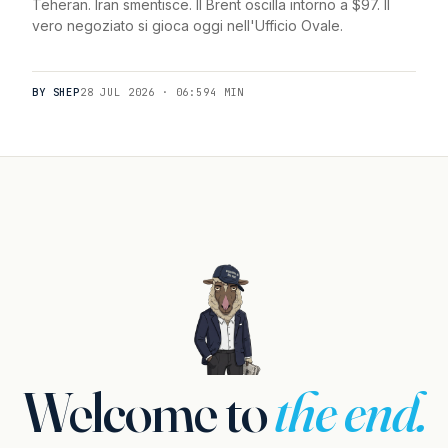
Teheran. Iran smentisce. Il Brent oscilla intorno a $97. Il
vero negoziato si gioca oggi nell'Ufficio Ovale.
BY SHEP
28 JUL 2026 · 06:59
4 MIN
Welcome to
the end.