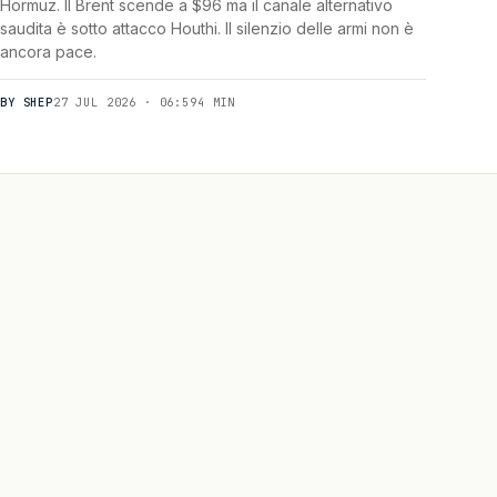
Hormuz. Il Brent scende a $96 ma il canale alternativo
saudita è sotto attacco Houthi. Il silenzio delle armi non è
ancora pace.
BY SHEP
27 JUL 2026 · 06:59
4 MIN