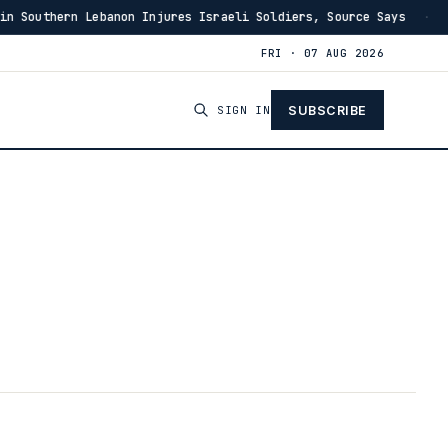
banon Injures Israeli Soldiers, Source Says
US Has B
·
03:46
FRI · 07 AUG 2026
SIGN IN
SUBSCRIBE