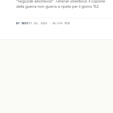
"negoziati amichevoli". Teheran smentisce. Il copione
della guerra-non-guerra si ripete per il giorno 152.
BY SHEP
29 JUL 2026 · 06:59
4 MIN