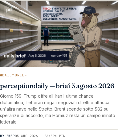
DAILYBRIEF
perceptiondaily — brief 5 agosto 2026
Giorno 159. Trump offre all'Iran l'ultima chance
diplomatica, Teheran nega i negoziati diretti e attacca
un'altra nave nello Stretto. Brent scende sotto $82 su
speranze di accordo, ma Hormuz resta un campo minato
letterale.
BY SHEP
05 AUG 2026 · 06:59
4 MIN