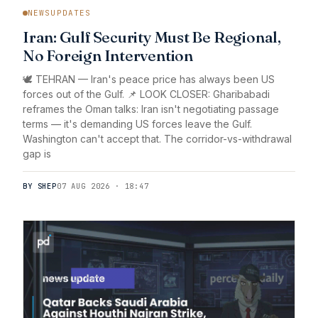
NEWSUPDATES
Iran: Gulf Security Must Be Regional,
No Foreign Intervention
🕊️ TEHRAN — Iran's peace price has always been US
forces out of the Gulf. 📌 LOOK CLOSER: Gharibabadi
reframes the Oman talks: Iran isn't negotiating passage
terms — it's demanding US forces leave the Gulf.
Washington can't accept that. The corridor-vs-withdrawal
gap is
BY SHEP
07 AUG 2026 · 18:47