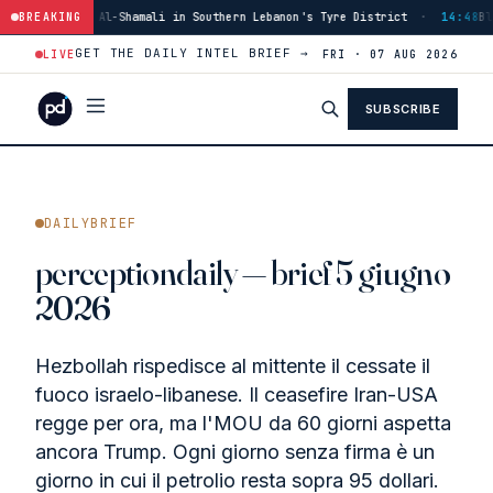
outhern Lebanon's Tyre District
BREAKING
·
14:48
Blast in Southern Lebanon Injur
GET THE DAILY INTEL BRIEF →
LIVE
FRI · 07 AUG 2026
SUBSCRIBE
DAILYBRIEF
perceptiondaily — brief 5 giugno
2026
Hezbollah rispedisce al mittente il cessate il
fuoco israelo-libanese. Il ceasefire Iran-USA
regge per ora, ma l'MOU da 60 giorni aspetta
ancora Trump. Ogni giorno senza firma è un
giorno in cui il petrolio resta sopra 95 dollari.