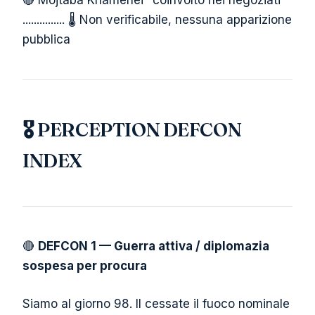
🔴 Mojtaba Khamenei "coinvolto nei negoziati"
............... 🌡️ Non verificabile, nessuna apparizione
pubblica
🎖️ PERCEPTION DEFCON
INDEX
🔴
DEFCON 1 — Guerra attiva / diplomazia
sospesa per procura
Siamo al giorno 98. Il cessate il fuoco nominale