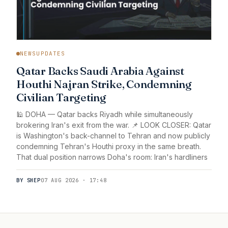
NEWSUPDATES
Qatar Backs Saudi Arabia Against
Houthi Najran Strike, Condemning
Civilian Targeting
🕌 DOHA — Qatar backs Riyadh while simultaneously
brokering Iran's exit from the war. 📌 LOOK CLOSER: Qatar
is Washington's back-channel to Tehran and now publicly
condemning Tehran's Houthi proxy in the same breath.
That dual position narrows Doha's room: Iran's hardliners
BY SHEP
07 AUG 2026 · 17:48