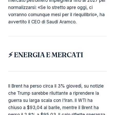
mercato petrolifero impiegherà fino al 2027 per
normalizzarsi: «Se lo stretto apre oggi, ci
vorranno comunque mesi per il riequilibrio», ha
avvertito il CEO di Saudi Aramco.
⚡ ENERGIA E MERCATI
Il Brent ha perso circa il 3% giovedì, su notizie
che Trump sarebbe riluttante a riprendere la
guerra su larga scala con l'Iran. Il WTI ha
chiuso a $93,04 al barile, mentre il Brent ha
perso il 2,8% a $95,03. Il calo riflette speranza