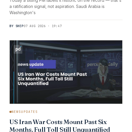
Today a sitting PM labels it historic on the record — that's
a ratification signal, not aspiration. Saudi Arabia is
Washington's
BY SHEP
07 AUG 2026 · 19:47
NEWSUPDATES
US Iran War Costs Mount Past Six
Months, Full Toll Still Unquantified